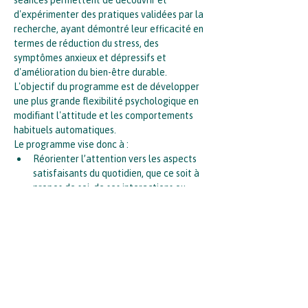
d'expérimenter des pratiques validées par la 
recherche, ayant démontré leur efficacité en 
termes de réduction du stress, des 
symptômes anxieux et dépressifs et 
d'amélioration du bien-être durable. 
L'objectif du programme est de développer 
une plus grande flexibilité psychologique en 
modifiant l'attitude et les comportements 
habituels automatiques. 
Le programme vise donc à :
Réorienter l’attention vers les aspects 
satisfaisants du quotidien, que ce soit à 
propos de soi, de ses interactions ou 
extérieur à soi (les autres, 
l’environnement).
Développer une attitude de 
bienveillance, non-jugement par rapport 
à soi, autrui et l’environnement.
Développer l’engagement dans…
En lire plus >