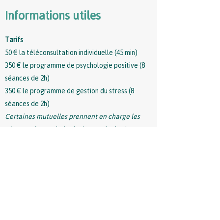
Informations utiles
Tarifs
50 € la téléconsultation individuelle (45 min)
350 € le programme de psychologie positive (8
séances de 2h)
350 € le programme de gestion du stress (8
séances de 2h)
Certaines mutuelles prennent en charge les
séances de psychologie, je vous invite à
contacter la vôtre pour en savoir plus. Les
difficultés financières ne devant pas être un
frein pour vous, je propose des tarifs adaptés
aux personnes en difficulté financière (me
contacter).
Règlement par virement bancaire.